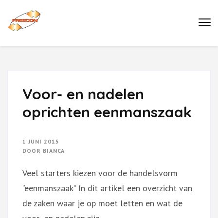
Ga
naar
Buro Freecon
inhoud
(druk
enter)
Voor- en nadelen
oprichten eenmanszaak
1 JUNI 2015
DOOR
BIANCA
Veel starters kiezen voor de handelsvorm
“eenmanszaak” In dit artikel een overzicht van
de zaken waar je op moet letten en wat de