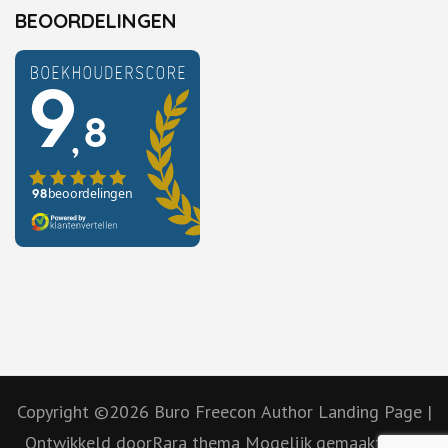
BEOORDELINGEN
Copyright ©2026
Buro Freecon
Author Landing Page |
Ontwikkeld door
Rara thema
Mogelijk gemaakt door