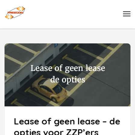
Ga
naar
Buro Freecon
inhoud
(druk
enter)
Lease of geen lease – de
opties voor ZZP’ers