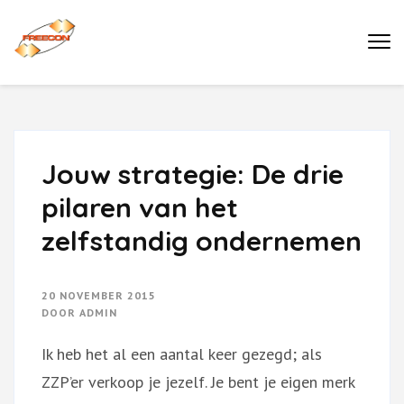
Ga
naar
Buro Freecon
inhoud
(druk
enter)
Jouw strategie: De drie
pilaren van het
zelfstandig ondernemen
20 NOVEMBER 2015
DOOR
ADMIN
Ik heb het al een aantal keer gezegd; als
ZZP’er verkoop je jezelf. Je bent je eigen merk