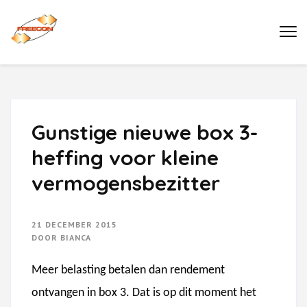
Ga
naar
Buro Freecon
inhoud
(druk
enter)
Gunstige nieuwe box 3-
heffing voor kleine
vermogensbezitter
21 DECEMBER 2015
DOOR
BIANCA
Meer belasting betalen dan rendement
ontvangen in box 3. Dat is op dit moment het