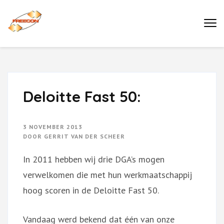
Ga
naar
Buro Freecon
inhoud
(druk
enter)
Deloitte Fast 50:
3 NOVEMBER 2013
DOOR
GERRIT VAN DER SCHEER
In 2011 hebben wij drie DGA’s mogen
verwelkomen die met hun werkmaatschappij
hoog scoren in de Deloitte Fast 50.
Vandaag werd bekend dat één van onze