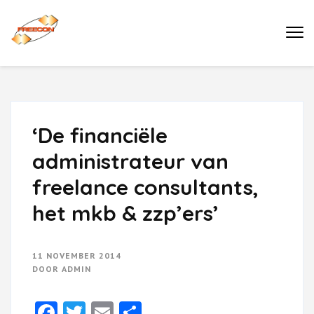
Ga
naar
Buro Freecon
inhoud
(druk
enter)
‘De financiële
administrateur van
freelance consultants,
het mkb & zzp’ers’
11 NOVEMBER 2014
DOOR
ADMIN
Facebook
Twitter
Email
Delen