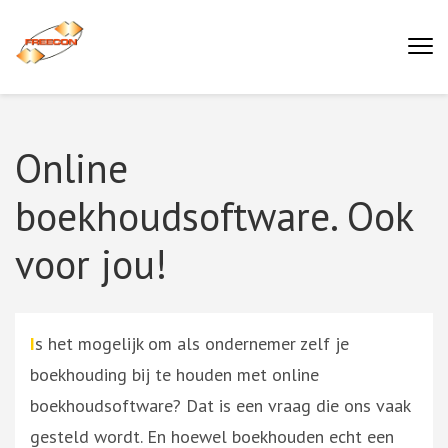
Ga
naar
Buro Freecon
inhoud
(druk
enter)
Online
boekhoudsoftware. Ook
voor jou!
I
s het mogelijk om als ondernemer zelf je
boekhouding bij te houden met online
boekhoudsoftware? Dat is een vraag die ons vaak
gesteld wordt. En hoewel boekhouden echt een